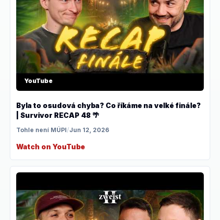
YouTube
Byla to osudová chyba? Co říkáme na velké finále?
| Survivor RECAP 48 🌴
Tohle není MÚPI
/
Jun 12, 2026
Watch on YouTube