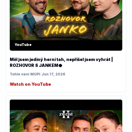
YouTube
Měl jsem jediný herní tah, nepřišel jsem vyhrát |
ROZHOVOR S JANKEM🥥
Tohle není MÚPI
/
Jun 17, 2026
Watch on YouTube