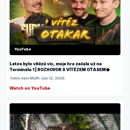
YouTube
Letos bylo vítězů víc, moje hra začala už na
Terminálu 1 | ROZHOVOR S VÍTĚZEM OŤASEM🥥
Tohle není MÚPI
/
Jun 12, 2026
Watch on YouTube