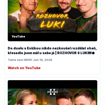
YouTube
Do duelu s Evičkou nikdo nezkoušel rozdělat oheň,
křesadlo jsem měl u sebe já | ROZHOVOR S LUKIM🥥
Tohle není MÚPI
/
Jun 16, 2026
Watch on YouTube