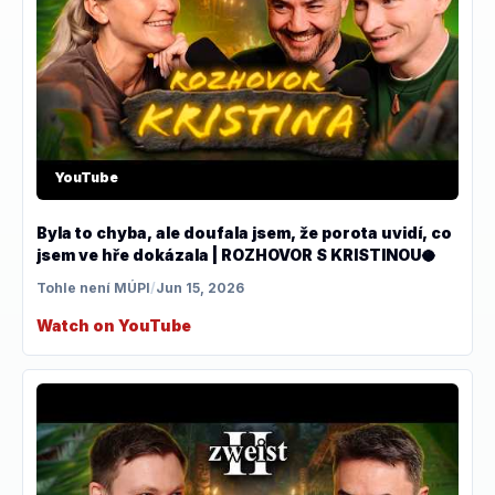
YouTube
Byla to chyba, ale doufala jsem, že porota uvidí, co
jsem ve hře dokázala | ROZHOVOR S KRISTINOU🥥
Tohle není MÚPI
/
Jun 15, 2026
Watch on YouTube